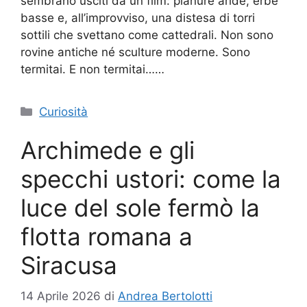
sembrano usciti da un film: pianure aride, erbe
basse e, all’improvviso, una distesa di torri
sottili che svettano come cattedrali. Non sono
rovine antiche né sculture moderne. Sono
termitai. E non termitai……
Categorie
Curiosità
Archimede e gli
specchi ustori: come la
luce del sole fermò la
flotta romana a
Siracusa
14 Aprile 2026
di
Andrea Bertolotti