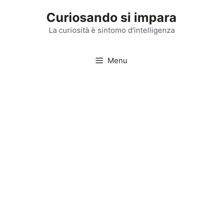
Vai
Curiosando si impara
al
contenuto
La curiosità è sintomo d'intelligenza
Menu