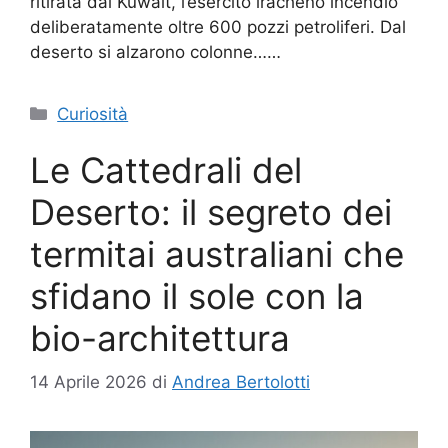
ritirata dal Kuwait, l’esercito iracheno incendiò
deliberatamente oltre 600 pozzi petroliferi. Dal
deserto si alzarono colonne……
Categorie
Curiosità
Le Cattedrali del
Deserto: il segreto dei
termitai australiani che
sfidano il sole con la
bio-architettura
14 Aprile 2026
di
Andrea Bertolotti