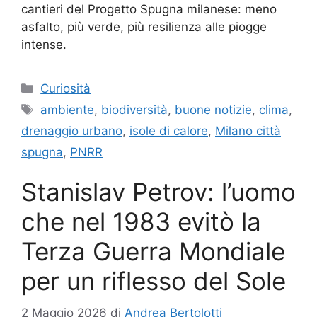
cantieri del Progetto Spugna milanese: meno
asfalto, più verde, più resilienza alle piogge
intense.
Categorie
Curiosità
Tag
ambiente
,
biodiversità
,
buone notizie
,
clima
,
drenaggio urbano
,
isole di calore
,
Milano città
spugna
,
PNRR
Stanislav Petrov: l’uomo
che nel 1983 evitò la
Terza Guerra Mondiale
per un riflesso del Sole
2 Maggio 2026
di
Andrea Bertolotti