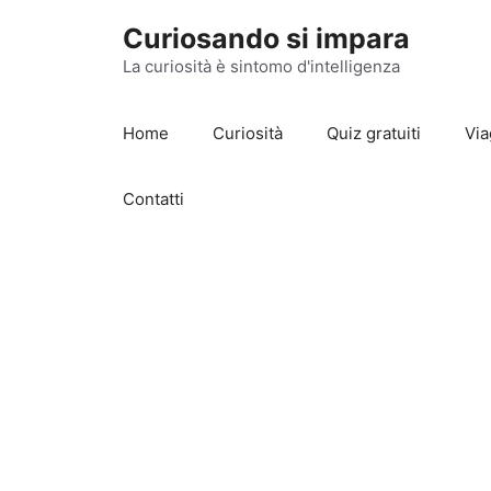
Vai
Curiosando si impara
al
contenuto
La curiosità è sintomo d'intelligenza
Home
Curiosità
Quiz gratuiti
Via
Contatti