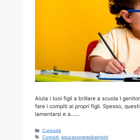
Aiuta i tuoi figli a brillare a scuola I genit
fare i compiti ai propri figli. Spesso, ques
lamentarsi e a……
Categorie
Curiosità
Tag
Compiti
,
educazionedeibambini