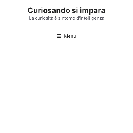
Vai
Curiosando si impara
al
contenuto
La curiosità è sintomo d'intelligenza
Menu