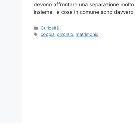
devono affrontare una separazione molto t
insieme, le cose in comune sono davvero 
Categorie
Curiosità
Tag
coppia
,
divorzio
,
matrimonio