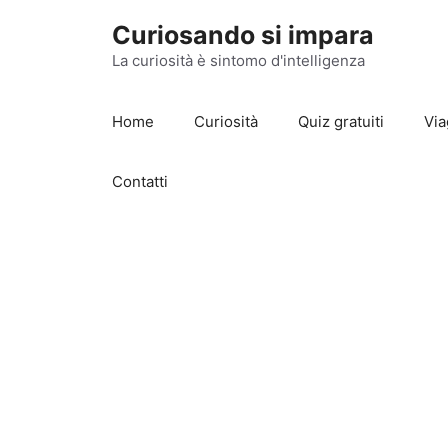
Vai
Curiosando si impara
al
contenuto
La curiosità è sintomo d'intelligenza
Home
Curiosità
Quiz gratuiti
Via
Contatti