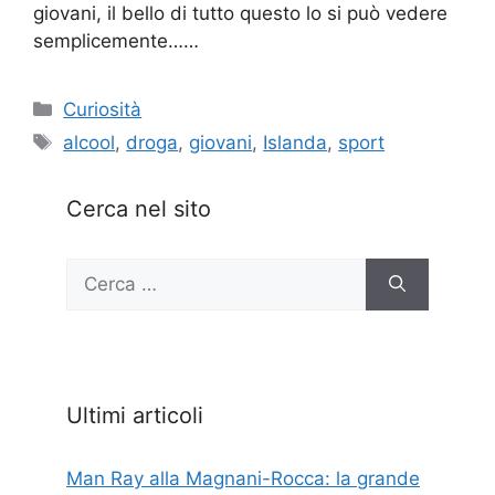
giovani, il bello di tutto questo lo si può vedere
semplicemente……
Categorie
Curiosità
Tag
alcool
,
droga
,
giovani
,
Islanda
,
sport
Cerca nel sito
Ricerca
per:
Ultimi articoli
Man Ray alla Magnani-Rocca: la grande