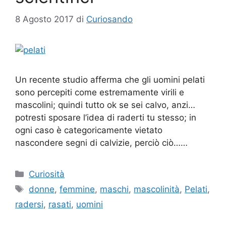
8 Agosto 2017
di
Curiosando
Un recente studio afferma che gli uomini pelati
sono percepiti come estremamente virili e
mascolini; quindi tutto ok se sei calvo, anzi…
potresti sposare l’idea di raderti tu stesso; in
ogni caso è categoricamente vietato
nascondere segni di calvizie, perciò ciò……
Categorie
Curiosità
Tag
donne
,
femmine
,
maschi
,
mascolinità
,
Pelati
,
radersi
,
rasati
,
uomini