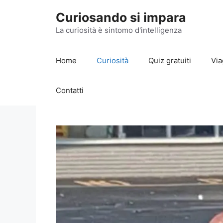
Vai
Curiosando si impara
al
contenuto
La curiosità è sintomo d'intelligenza
Home
Curiosità
Quiz gratuiti
Via
Contatti