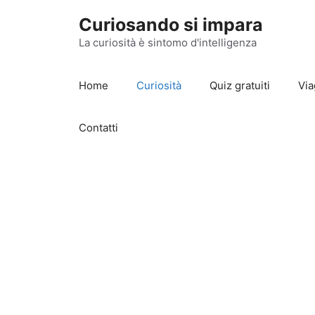
Vai
Curiosando si impara
al
contenuto
La curiosità è sintomo d'intelligenza
Home
Curiosità
Quiz gratuiti
Via
Contatti