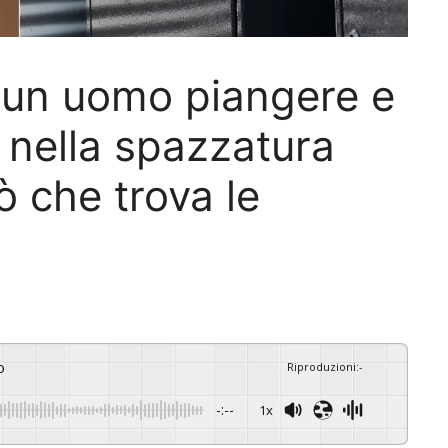
un uomo piangere e
 nella spazzatura
ò che trova le
o
Riproduzioni
:
-
-:--
1x