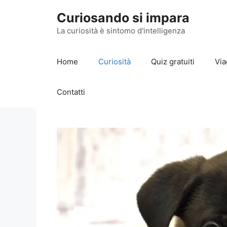
Vai
Curiosando si impara
al
contenuto
La curiosità è sintomo d'intelligenza
Home
Curiosità
Quiz gratuiti
Via
Contatti