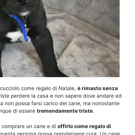
il cucciolo come regalo di Natale,
è rimasto senza
riste perdere la casa e non sapere dove andare ed
na non possa farsi carico del cane, ma nonostante
unque di essere
tremendamente triste
.
di comprare un cane e di
offirlo come regalo di
he questa persona possa prendersene cura. Un cane