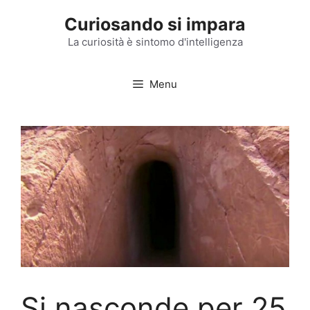
Vai
Curiosando si impara
al
contenuto
La curiosità è sintomo d'intelligenza
Menu
Si nasconde per 25