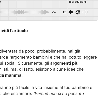
o
Riproduzioni
:
-
-:--
1x
vidi l'articolo
diventata da poco, probabilmente, hai già
uarda l’argomento bambini e che hai potuto leggere
 sui social. Sicuramente, gli a
rgomenti più
lati, ma, di fatto, esistono alcune idee che
ta da mamma
.
anno più facile la vita insieme al tuo bambino e
tro che esclamare:
“Perché non ci ho pensato