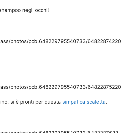
 shampoo negli occhi!
deass/photos/pcb.648229795540733/64822874220
deass/photos/pcb.648229795540733/64822875220
ino, si è pronti per questa
simpatica scaletta
.
deass/photos/pcb.648229795540733/6482287622