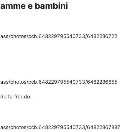
 mamme e bambini
deass/photos/pcb.648229795540733/6482286722
deass/photos/pcb.648229795540733/6482286855
do fa freddo.
deass/photos/pcb.648229795540733/64822867887