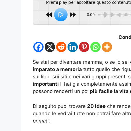
Premi play per ascoltare questo contenut
0:00
Condi
Se stai per diventare mamma, o se lo sei 
imparato a memoria
tutto quello che rig
sui libri, sui siti e nei vari gruppi presenti
importanti
li hai già completamente assimi
possono renderti un po’
più facile la vi
Di seguito puoi trovare
20 idee
che render
quando le vedrai tutte non potrai fare al
prima!”
.