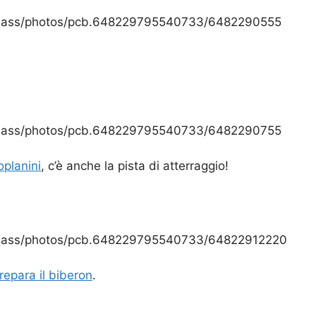
deass/photos/pcb.648229795540733/6482290555
deass/photos/pcb.648229795540733/6482290755
oplanini
, c’è anche la pista di atterraggio!
deass/photos/pcb.648229795540733/64822912220
repara il biberon
.