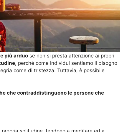
re più arduo
se non si presta attenzione ai propri
itudine
, perché come individui sentiamo il bisogno
egria come di tristezza. Tuttavia, è possibile
tiche che contraddistinguono le persone che
a propria solitudine, tendono a meditare ed a