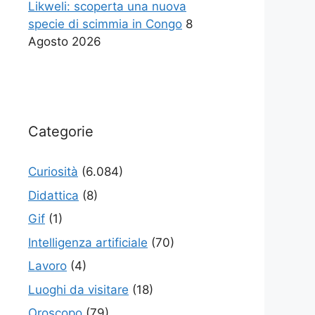
Likweli: scoperta una nuova
specie di scimmia in Congo
8
Agosto 2026
Categorie
Curiosità
(6.084)
Didattica
(8)
Gif
(1)
Intelligenza artificiale
(70)
Lavoro
(4)
Luoghi da visitare
(18)
Oroscopo
(79)