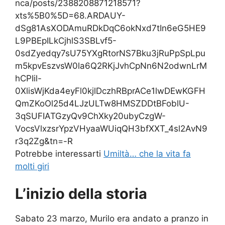
nca/posts/2388208871218571?
xts%5B0%5D=68.ARDAUY-
dSg81AsXODAmuRDkDqC6okNxd7tIn6eG5HE9
L9PBEpILkCjhlS3SBLvf5-
0sdZyedqy7sU75YXgRtorNS7Bku3jRuPpSpLpu
m5kpvEszvsW0la6Q2RKjJvhCpNn6N2odwnLrM
hCPIil-
0XlisWjKda4eyFl0kjlDczhRBprACe1lwDEwKGFH
QmZKoOl25d4LJzULTw8HMSZDDtBFoblU-
3qSUFIATGzyQv9ChXky20ubyCzgW-
VocsVlxzsrYpzVHyaaWUiqQH3bfXXT_4sl2AvN9
r3q2Zg&tn=-R
Potrebbe interessarti
Umiltà… che la vita fa
molti giri
L’inizio della storia
Sabato 23 marzo, Murilo era andato a pranzo in