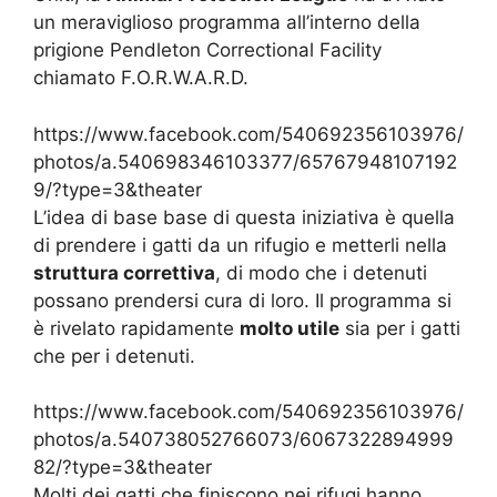
un meraviglioso programma all’interno della
prigione Pendleton Correctional Facility
chiamato F.O.R.W.A.R.D.
https://www.facebook.com/540692356103976/
photos/a.540698346103377/65767948107192
9/?type=3&theater
L’idea di base base di questa iniziativa è quella
di prendere i gatti da un rifugio e metterli nella
struttura correttiva
, di modo che i detenuti
possano prendersi cura di loro. Il programma si
è rivelato rapidamente
molto utile
sia per i gatti
che per i detenuti.
https://www.facebook.com/540692356103976/
photos/a.540738052766073/6067322894999
82/?type=3&theater
Molti dei gatti che finiscono nei rifugi hanno