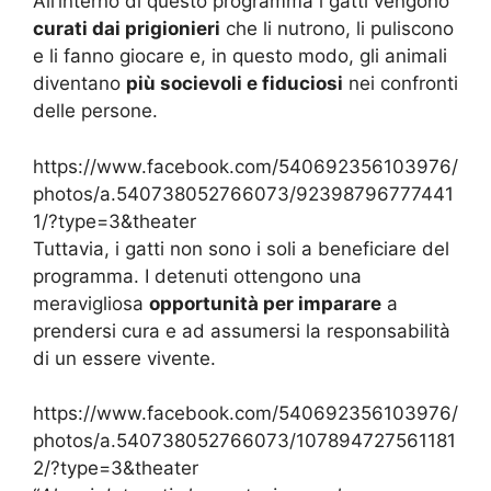
All’interno di questo programma i gatti vengono
curati dai prigionieri
che li nutrono, li puliscono
e li fanno giocare e, in questo modo, gli animali
diventano
più socievoli e fiduciosi
nei confronti
delle persone.
https://www.facebook.com/540692356103976/
photos/a.540738052766073/92398796777441
1/?type=3&theater
Tuttavia, i gatti non sono i soli a beneficiare del
programma. I detenuti ottengono una
meravigliosa
opportunità per imparare
a
prendersi cura e ad assumersi la responsabilità
di un essere vivente.
https://www.facebook.com/540692356103976/
photos/a.540738052766073/107894727561181
2/?type=3&theater