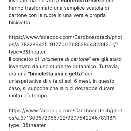
investito ha portato a
numerosi brevetti
che
hanno trasformato una semplice scatola di
cartone con le ruote in una vera e propria
bicicletta.
https://www.facebook.com/Cardboardtech/phot
os/a.382286425191770/1768528643234201/?
type=3&theater
Il concetto di “
bicicletta di cartone
” era già stato
inventato da uno studente britannico. Tuttavia,
era una “
bicicletta usa e getta
” con
un’aspettativa di vita di soli 6 mesi. In questo
caso, si suppone che la bici dovrebbe durare
molto più tempo.
https://www.facebook.com/Cardboardtech/phot
os/a.371303572956722/920754224678318/?
type=3&theater