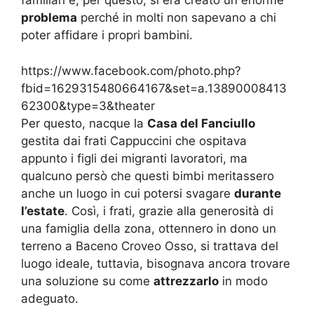
familiari e, per questo, si era creato un enorme
problema
perché in molti non sapevano a chi
poter affidare i propri bambini.
https://www.facebook.com/photo.php?
fbid=1629315480664167&set=a.13890008413
62300&type=3&theater
Per questo, nacque la
Casa del Fanciullo
gestita dai frati Cappuccini che ospitava
appunto i figli dei migranti lavoratori, ma
qualcuno persò che questi bimbi meritassero
anche un luogo in cui potersi svagare
durante
l’estate
. Così, i frati, grazie alla generosità di
una famiglia della zona, ottennero in dono un
terreno a Baceno Croveo Osso, si trattava del
luogo ideale, tuttavia, bisognava ancora trovare
una soluzione su come
attrezzarlo
in modo
adeguato.