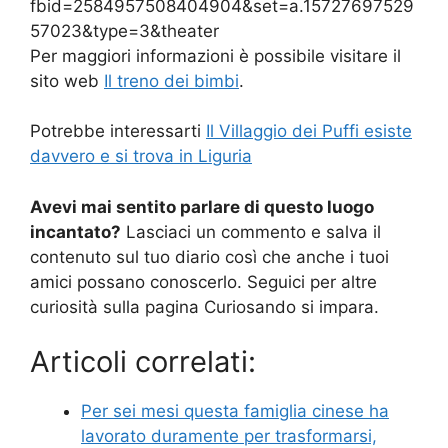
fbid=2584957508404904&set=a.15727697529
57023&type=3&theater
Per maggiori informazioni è possibile visitare il
sito web
Il treno dei bimbi
.
Potrebbe interessarti
Il Villaggio dei Puffi esiste
davvero e si trova in Liguria
Avevi mai sentito parlare di questo luogo
incantato?
Lasciaci un commento e salva il
contenuto sul tuo diario così che anche i tuoi
amici possano conoscerlo. Seguici per altre
curiosità sulla pagina Curiosando si impara.
Articoli correlati:
Per sei mesi questa famiglia cinese ha
lavorato duramente per trasformarsi,