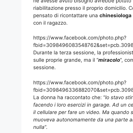
ne avesse avuto bisogno avrebbe potuto
riabilitazione presso il proprio domicilio.
pensato di ricontattare una
chinesiologa
con il ragazzo.
https://www.facebook.com/photo.php?
fbid=3098496083548762&set=pcb.3098
Durante la terza sessione, la professionist
sulle proprie grande, ma il “
miracolo
“, co
sessione.
https://www.facebook.com/photo.php?
fbid=3098496336882070&set=pcb.309
La donna ha raccontato che: “
Io stavo sti
facendo i loro esercizi in garage. Ad un c
il cellulare per fare un video. Ma quando 
muoveva autonomamente da una parte all’a
nulla
“.