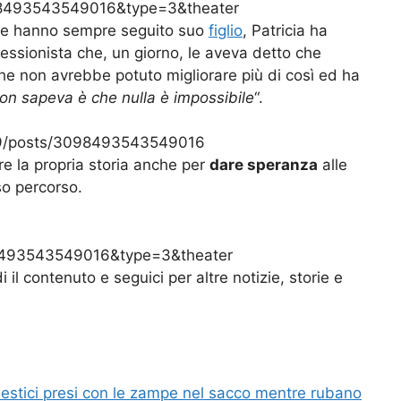
8493543549016&type=3&theater
e hanno sempre seguito suo
figlio
, Patricia ha
ssionista che, un giorno, le aveva detto che
he non avrebbe potuto migliorare più di così ed ha
on sapeva è che nulla è impossibile
“.
a.9/posts/3098493543549016
 la propria storia anche per
dare speranza
alle
so percorso.
493543549016&type=3&theater
 il contenuto e seguici per altre notizie, storie e
mestici presi con le zampe nel sacco mentre rubano