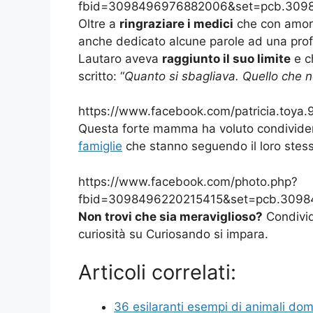
fbid=3098496976882006&set=pcb.309
Oltre a
ringraziare i medici
che con amor
anche dedicato alcune parole ad una profe
Lautaro aveva
raggiunto il suo limite
e c
scritto: “
Quanto si sbagliava. Quello che n
https://www.facebook.com/patricia.toy
Questa forte mamma ha voluto condividere
famiglie
che stanno seguendo il loro stes
https://www.facebook.com/photo.php?
fbid=3098496220215415&set=pcb.3098
Non trovi che sia meraviglioso?
Condividi
curiosità su Curiosando si impara.
Articoli correlati:
36 esilaranti esempi di animali do