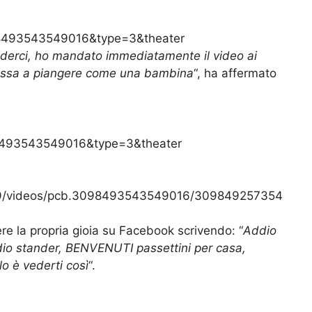
493543549016&type=3&theater
rederci, ho mandato immediatamente il video ai
messa a piangere come una bambina
“, ha affermato
493543549016&type=3&theater
ya.9/videos/pcb.3098493543549016/309849257354
e la propria gioia su Facebook scrivendo: “
Addio
dio stander, BENVENUTI passettini per casa,
o è vederti così
“.