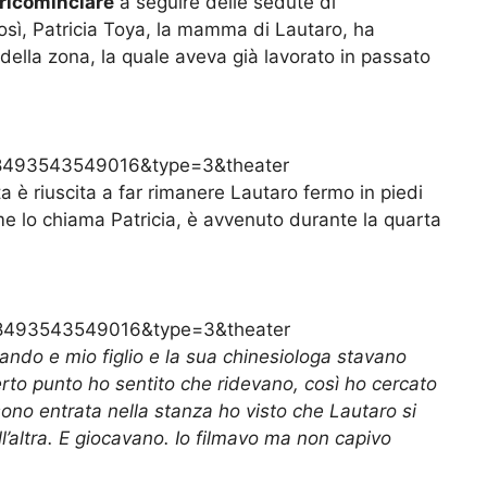
ricominciare
a seguire delle sedute di
 Così, Patricia Toya, la mamma di Lautaro, ha
della zona, la quale aveva già lavorato in passato
493543549016&type=3&theater
a è riuscita a far rimanere Lautaro fermo in piedi
me lo chiama Patricia, è avvenuto durante la quarta
8493543549016&type=3&theater
rando e mio figlio e la sua chinesiologa stavano
erto punto ho sentito che ridevano, così ho cercato
sono entrata nella stanza ho visto che Lautaro si
ltra. E giocavano. Io filmavo ma non capivo