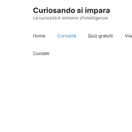
Vai
Curiosando si impara
al
contenuto
La curiosità è sintomo d'intelligenza
Home
Curiosità
Quiz gratuiti
Via
Contatti