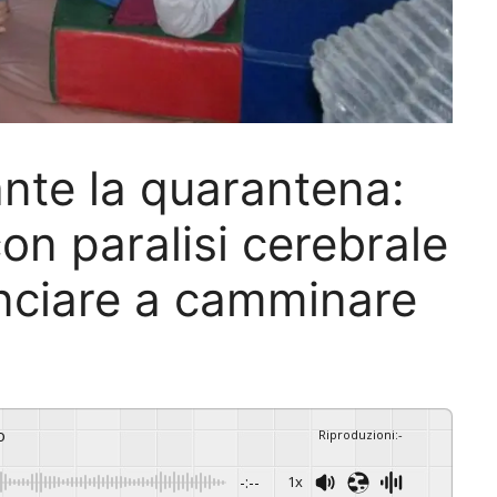
nte la quarantena:
on paralisi cerebrale
inciare a camminare
o
Riproduzioni
:
-
-:--
1x