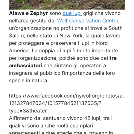
Alawa e Zephyr
sono
due lupi
grigi che vivono
nell’area gestita dal
Wolf Conservation Center
,
un’organizzazione no profit che si trova a South
Salem, nello stato di New York, la quale lavora
per proteggere e preservare i lupi in Nord
America. La coppia di lupi è molto importante
per l’organizzazione, poiché sono due dei
tre
ambasciatori
che aiutano gli operatori a
insegnare al pubblico l’importanza della loro
specie in natura.
https://www.facebook.com/nywolforg/photos/a.
121327847634/10157784521137635/?
type=3&theater
All’interno del santuario vivono 42 lupi, tra i
quali vi sono anche molti esemplari
appartenenti a due specie che si trovano in