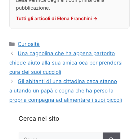
pubblicazione.
Tutti gli articoli di Elena Franchini →
Categorie
Curiosità
Una cagnolina che ha appena partorito
chiede aiuto alla sua amica oca per prendersi
cura dei suoi cuccioli
Gli abitanti di una cittadina ceca stanno
aiutando un papà cicogna che ha perso la
propria compagna ad alimentare i suoi piccoli
Cerca nel sito
Ricerca