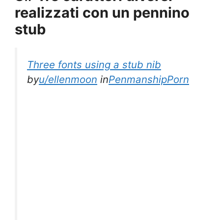
realizzati con un pennino
stub
Three fonts using a stub nib
by
u/ellenmoon
in
PenmanshipPorn