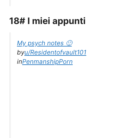
18# I miei appunti
My psych notes 🙂
by
u/Residentofvault101
in
PenmanshipPorn