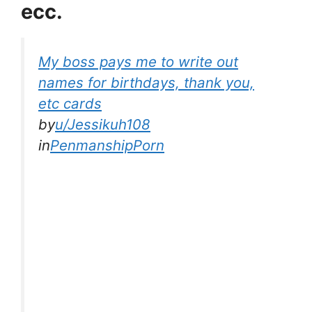
ecc.
My boss pays me to write out
names for birthdays, thank you,
etc cards
by
u/Jessikuh108
in
PenmanshipPorn