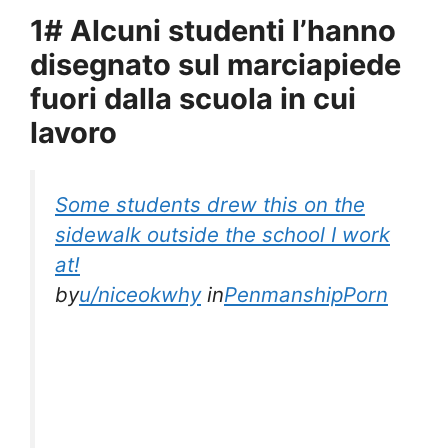
1# Alcuni studenti l’hanno
disegnato sul marciapiede
fuori dalla scuola in cui
lavoro
Some students drew this on the
sidewalk outside the school I work
at!
by
u/niceokwhy
in
PenmanshipPorn