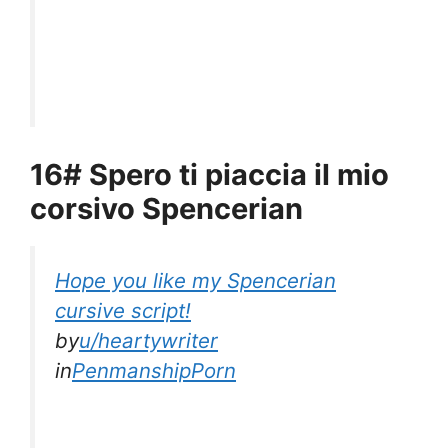
16# Spero ti piaccia il mio
corsivo Spencerian
Hope you like my Spencerian
cursive script!
by
u/heartywriter
in
PenmanshipPorn