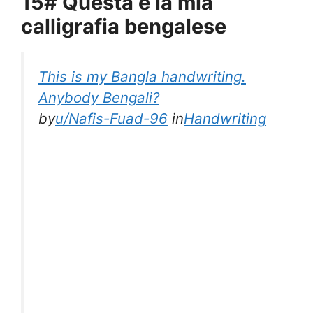
15# Questa è la mia
calligrafia bengalese
This is my Bangla handwriting.
Anybody Bengali?
by
u/Nafis-Fuad-96
in
Handwriting