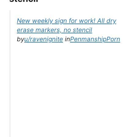
New weekly sign for work! All dry
erase markers, no stencil
by
u/ravenignite
in
PenmanshipPorn