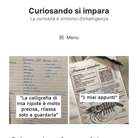
Vai
Curiosando si impara
al
contenuto
La curiosità è sintomo d'intelligenza
Menu