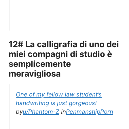
12# La calligrafia di uno dei
miei compagni di studio è
semplicemente
meravigliosa
One of my fellow law student’s
handwriting is just gorgeous!
by
u/Phantom-Z
in
PenmanshipPorn