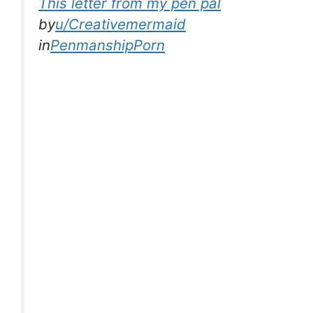
This letter from my pen pal
by
u/Creativemermaid
in
PenmanshipPorn