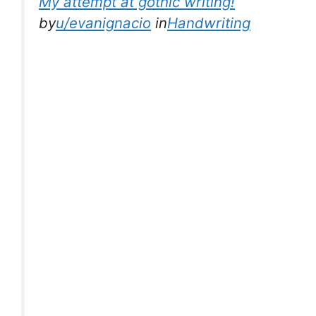
My attempt at gothic writing!
by
u/evanignacio
in
Handwriting