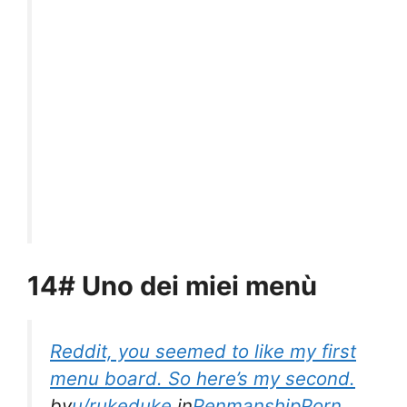
14# Uno dei miei menù
Reddit, you seemed to like my first
menu board. So here’s my second.
by
u/rukeduke
in
PenmanshipPorn