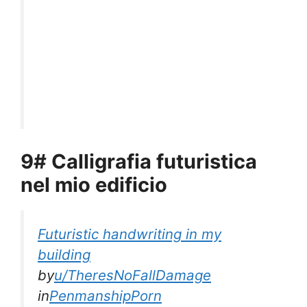
9# Calligrafia futuristica
nel mio edificio
Futuristic handwriting in my
building
by
u/TheresNoFallDamage
in
PenmanshipPorn