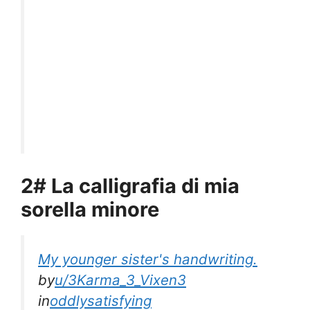
2# La calligrafia di mia
sorella minore
My younger sister's handwriting.
by
u/3Karma_3_Vixen3
in
oddlysatisfying