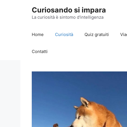
Vai
Curiosando si impara
al
contenuto
La curiosità è sintomo d'intelligenza
Home
Curiosità
Quiz gratuiti
Via
Contatti