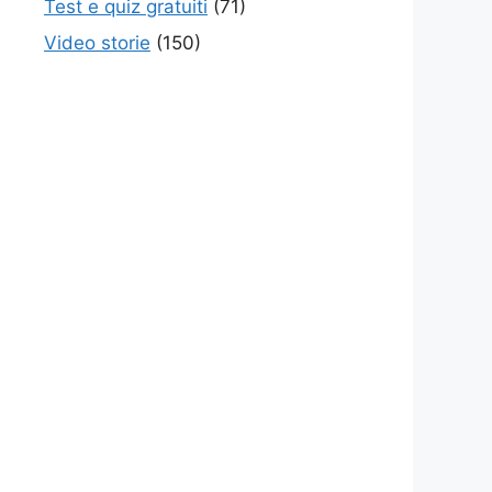
Test e quiz gratuiti
(71)
Video storie
(150)