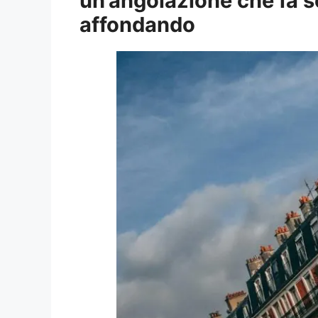
un’angolazione che fa s
affondando