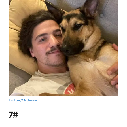
Twitter/McJesse
7#