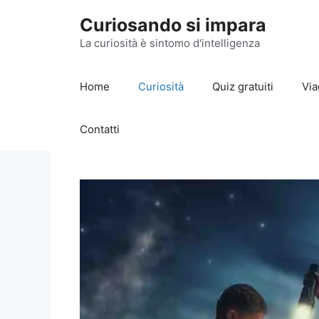
Vai
Curiosando si impara
al
contenuto
La curiosità è sintomo d'intelligenza
Home
Curiosità
Quiz gratuiti
Via
Contatti