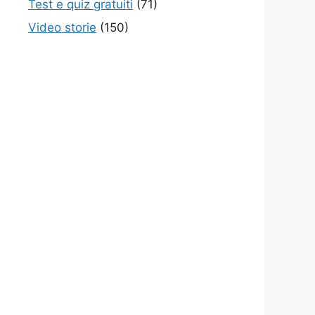
Test e quiz gratuiti
(71)
Video storie
(150)