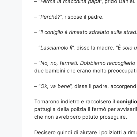
– “
Ferma la macchina papà
”, gridò Daniel. 
– “
Perché?
”, rispose il padre.
– “
Il coniglio è rimasto sdraiato sulla strad
– “
Lasciamolo lì
”, disse la madre. “
È solo 
– “
No, no, fermati. Dobbiamo raccoglierlo e
due bambini che erano molto preoccupati e
– “
Ok, va bene
”, disse il padre, accorgend
Tornarono indietro e raccolsero il
coniglio
pattuglia della polizia li fermò per avvisa
che non avrebbero potuto proseguire.
Decisero quindi di aiutare i poliziotti a ri