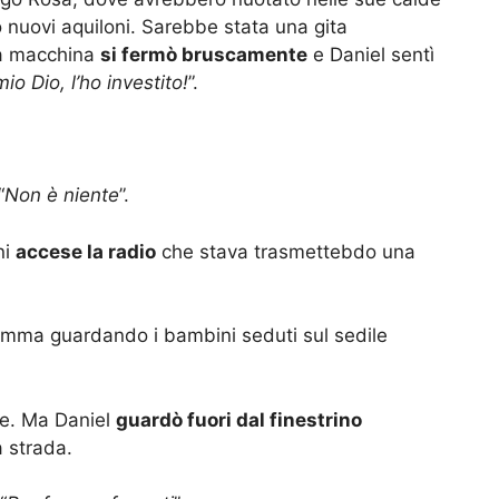
 nuovi aquiloni. Sarebbe stata una gita
la macchina
si fermò bruscamente
e Daniel sentì
io Dio, l’ho investito!
”.
“
Non è niente
”.
ni
accese la radio
che stava trasmettebdo una
mamma guardando i bambini seduti sul sedile
ne. Ma Daniel
guardò fuori dal finestrino
a strada.