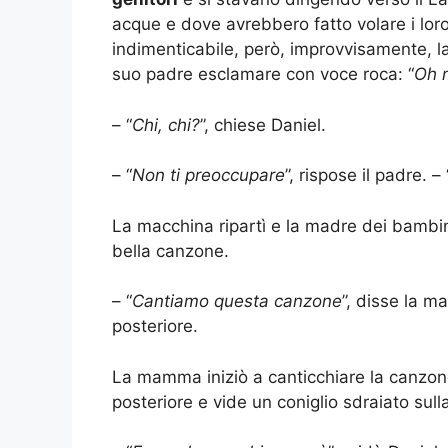
acque e dove avrebbero fatto volare i loro
indimenticabile, però, improvvisamente, 
suo padre esclamare con voce roca: “
Oh m
– “
Chi, chi?
”, chiese Daniel.
– “
Non ti preoccupare
”, rispose il padre. – 
La macchina ripartì e la madre dei bambi
bella canzone.
– “
Cantiamo questa canzone
”, disse la 
posteriore.
La mamma iniziò a canticchiare la canzo
posteriore e vide un coniglio sdraiato sull