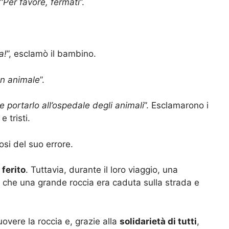
“
Per favore, fermati
”.
a!
”, esclamò il bambino.
un animale
”.
 portarlo all’ospedale degli animali
”. Esclamarono i
 tristi.
osi del suo errore.
 ferito
. Tuttavia, durante il loro viaggio, una
rli che una grande roccia era caduta sulla strada e
muovere la roccia e, grazie alla
solidarietà di tutti
,