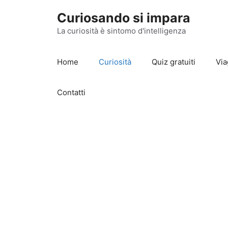
Vai
Curiosando si impara
al
contenuto
La curiosità è sintomo d'intelligenza
Home
Curiosità
Quiz gratuiti
Via
Contatti