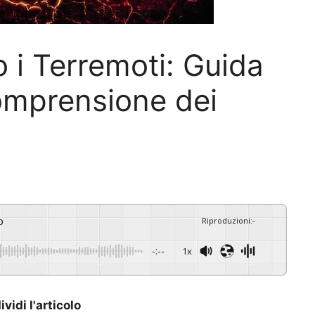
i Terremoti: Guida
omprensione dei
o
Riproduzioni
:
-
-:--
1x
vidi l'articolo