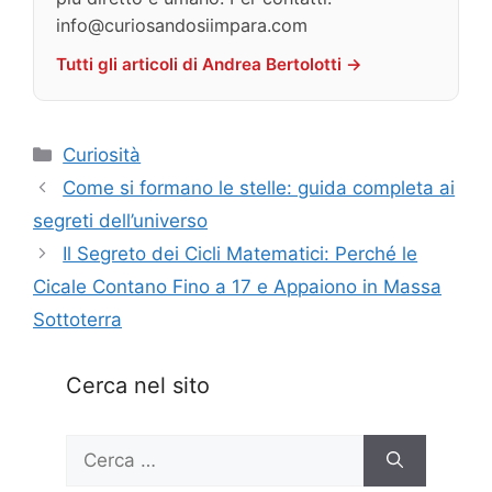
info@curiosandosiimpara.com
Tutti gli articoli di Andrea Bertolotti →
Categorie
Curiosità
Come si formano le stelle: guida completa ai
segreti dell’universo
Il Segreto dei Cicli Matematici: Perché le
Cicale Contano Fino a 17 e Appaiono in Massa
Sottoterra
Cerca nel sito
Ricerca
per: