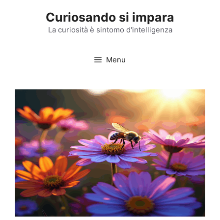
Vai
Curiosando si impara
al
contenuto
La curiosità è sintomo d'intelligenza
Menu