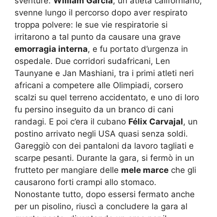
sventure.
William Garcia
, un atleta californiano,
svenne lungo il percorso dopo aver respirato
troppa polvere: le sue vie respiratorie si
irritarono a tal punto da causare una grave
emorragia interna
, e fu portato d’urgenza in
ospedale. Due corridori sudafricani, Len
Taunyane e Jan Mashiani, tra i primi atleti neri
africani a competere alle Olimpiadi, corsero
scalzi su quel terreno accidentato, e uno di loro
fu persino inseguito da un branco di cani
randagi. E poi c’era il cubano
Félix Carvajal
, un
postino arrivato negli USA quasi senza soldi.
Gareggiò con dei pantaloni da lavoro tagliati e
scarpe pesanti. Durante la gara, si fermò in un
frutteto per mangiare delle
mele marce
che gli
causarono forti crampi allo stomaco.
Nonostante tutto, dopo essersi fermato anche
per un pisolino, riuscì a concludere la gara al