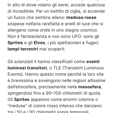
in alto di dove volano gli aerei, accade qualcosa
di incredibile. Per un battito di ciglia, si accende
un fuoco che sembra alieno:
meduse rosse
sospese nell’aria rarefatta e anelli di luce che si
allargano come onde in uno stagno cosmico.
Non è fantascienza e non sono UFO: sono gli
Sprites
e gli
Elves
, i più spettacolari e fugaci
lampi terrestri
mai scoperti.
Gli scienziati li hanno classificati come
eventi
luminosi transitori
, o TLE (Transient Luminous
Events). Hanno questo nome perché la loro vita
è brevissima e avvengono nelle regioni altissime
dell’atmosfera, precisamente nella
mesosfera
,
spingendosi fino a 90–100 chilometri di quota.
Gli
Sprites
appaiono come enormi colonna o
“meduse” di colore rosso intenso che danzano
tra i 50 e i 90 chilometri sopra temporali