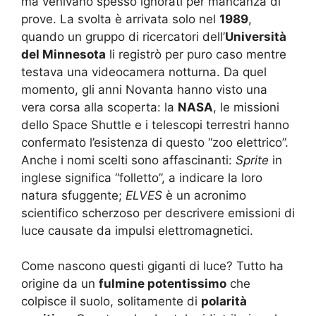
ma venivano spesso ignorati per mancanza di
prove. La svolta è arrivata solo nel
1989
,
quando un gruppo di ricercatori dell’
Università
del Minnesota
li registrò per puro caso mentre
testava una videocamera notturna. Da quel
momento, gli anni Novanta hanno visto una
vera corsa alla scoperta: la
NASA
, le missioni
dello Space Shuttle e i telescopi terrestri hanno
confermato l’esistenza di questo “zoo elettrico”.
Anche i nomi scelti sono affascinanti:
Sprite
in
inglese significa “folletto”, a indicare la loro
natura sfuggente;
ELVES
è un acronimo
scientifico scherzoso per descrivere emissioni di
luce causate da impulsi elettromagnetici.
Come nascono questi giganti di luce? Tutto ha
origine da un
fulmine potentissimo
che
colpisce il suolo, solitamente di
polarità