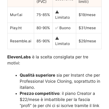
(PVC)
limiti)
⚠️
Murf.ai
75-85%
$19/mese
Limitato
Play.ht
80-90%
✅ Buono
$31/mese
⚠️
Resemble.ai
85-90%
$29/mese
Limitato
ElevenLabs
è la scelta consigliata per tre
motivi:
Qualità superiore
sia per Instant che per
Professional Voice Cloning, soprattutto in
italiano.
Prezzo competitivo
: il piano Creator a
$22/mese è imbattibile per la fascia
“profi” (e per chi ci si iscrive tramite il link