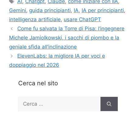
Tag
AI
,
Chatgpt
,
Claude
,
come iniziare con lIA
,
Gemini
,
guida principianti
,
IA
,
IA per principianti
,
intelligenza artificiale
,
usare ChatGPT
Come fu salvata la Torre di Pisa: l’ingegnere
Michele Jamiolkowski, i sacchi di piombo e la
geniale sfida all’inclinazione
ElevenLabs: la migliore IA per voci e
doppiaggio nel 2026
Cerca nel sito
Ricerca
per: