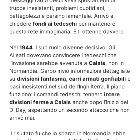
messaggi radio descriveva spostamenti di
truppe inesistenti, problemi quotidiani,
pettegolezzi e persino lamentele. Arrivò a
chiedere
fondi ai tedeschi
per mantenere
questa rete immaginaria. E li ottenne davvero.
Nel
1944
il suo ruolo divenne decisivo. Gli
Alleati dovevano convincere i tedeschi che
l’invasione sarebbe avvenuta a
Calais
, non in
Normandia. Garbo inviò informazioni dettagliate
su
divisioni fantasma
,
carri armati gonfiabili
e
basi inesistenti nel sud dell’Inghilterra. Il piano
funzionò: i comandi tedeschi tennero
intere
divisioni ferme a Calais
anche dopo l’inizio del
D-Day, aspettando un secondo attacco che non
arrivò mai.
Il risultato fu che lo sbarco in Normandia ebbe