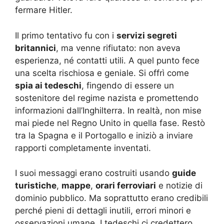
fermare Hitler.
Il primo tentativo fu con i
servizi segreti
britannici
, ma venne rifiutato: non aveva
esperienza, né contatti utili. A quel punto fece
una scelta rischiosa e geniale. Si offrì come
spia ai tedeschi
, fingendo di essere un
sostenitore del regime nazista e promettendo
informazioni dall’Inghilterra. In realtà, non mise
mai piede nel Regno Unito in quella fase. Restò
tra la Spagna e il Portogallo e iniziò a inviare
rapporti completamente inventati.
I suoi messaggi erano costruiti usando
guide
turistiche
,
mappe
,
orari ferroviari
e notizie di
dominio pubblico. Ma soprattutto erano credibili
perché pieni di dettagli inutili, errori minori e
osservazioni umane. I tedeschi ci credettero.