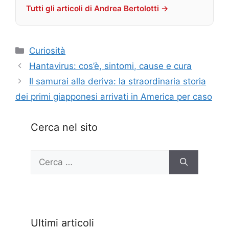
Tutti gli articoli di Andrea Bertolotti →
Categorie
Curiosità
Hantavirus: cos’è, sintomi, cause e cura
Il samurai alla deriva: la straordinaria storia
dei primi giapponesi arrivati in America per caso
Cerca nel sito
Ricerca
per:
Ultimi articoli