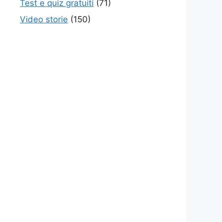
Test e quiz gratuiti
(71)
Video storie
(150)