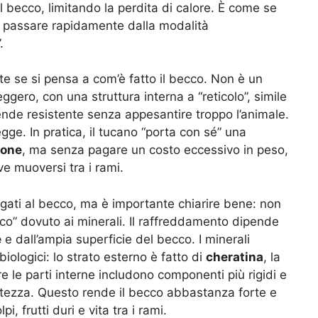
 becco, limitando la perdita di calore. È come se
 passare rapidamente dalla modalità
.
e se si pensa a com’è fatto il becco. Non è un
gero, con una struttura interna a “reticolo”, simile
ende resistente senza appesantire troppo l’animale.
egge. In pratica, il tucano “porta con sé” una
ione
, ma senza pagare un costo eccessivo in peso,
e muoversi tra i rami.
 legati al becco, ma è importante chiarire bene: non
co” dovuto ai minerali. Il raffreddamento dipende
e
e dall’ampia superficie del becco. I minerali
iologici: lo strato esterno è fatto di
cheratina
, la
e le parti interne includono componenti più rigidi e
stezza. Questo rende il becco abbastanza forte e
pi, frutti duri e vita tra i rami.