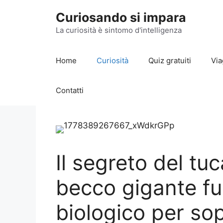
Vai
Curiosando si impara
al
contenuto
La curiosità è sintomo d'intelligenza
Home
Curiosità
Quiz gratuiti
Via
Contatti
Il segreto del tu
becco gigante fu
biologico per sop