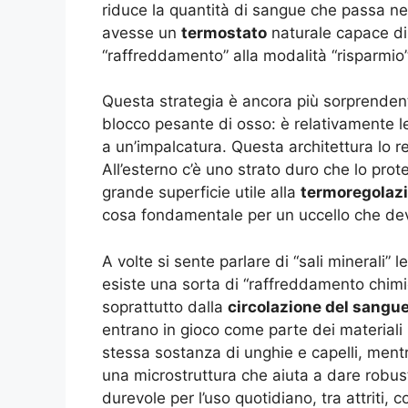
riduce la quantità di sangue che passa nel
avesse un
termostato
naturale capace di
“raffreddamento” alla modalità “risparmio”
Questa strategia è ancora più sorprendent
blocco pesante di osso: è relativamente leg
a un’impalcatura. Questa architettura lo r
All’esterno c’è uno strato duro che lo prot
grande superficie utile alla
termoregolaz
cosa fondamentale per un uccello che dev
A volte si sente parlare di “sali minerali”
esiste una sorta di “raffreddamento chimi
soprattutto dalla
circolazione del sangu
entrano in gioco come parte dei materiali b
stessa sostanza di unghie e capelli, mentr
una microstruttura che aiuta a dare robu
durevole per l’uso quotidiano, tra attriti, col