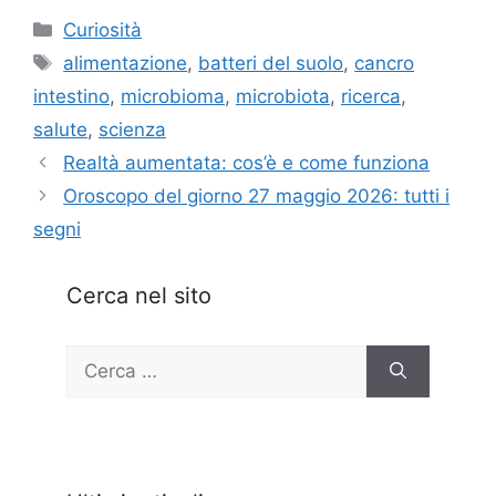
Categorie
Curiosità
Tag
alimentazione
,
batteri del suolo
,
cancro
intestino
,
microbioma
,
microbiota
,
ricerca
,
salute
,
scienza
Realtà aumentata: cos’è e come funziona
Oroscopo del giorno 27 maggio 2026: tutti i
segni
Cerca nel sito
Ricerca
per: