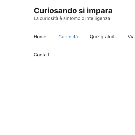
Vai
Curiosando si impara
al
contenuto
La curiosità è sintomo d'intelligenza
Home
Curiosità
Quiz gratuiti
Via
Contatti