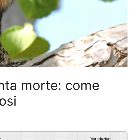
inta morte: come
osi
o
Riproduzioni
:
-