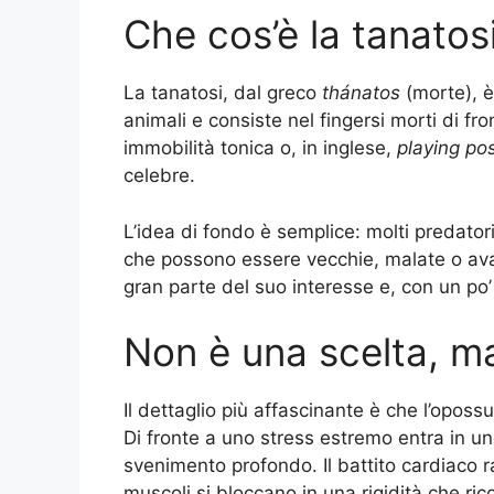
Che cos’è la tanatos
La tanatosi, dal greco
thánatos
(morte), è
animali e consiste nel fingersi morti di f
immobilità tonica o, in inglese,
playing p
celebre.
L’idea di fondo è semplice: molti predator
che possono essere vecchie, malate o av
gran parte del suo interesse e, con un po
Non è una scelta, ma
Il dettaglio più affascinante è che l’opo
Di fronte a uno stress estremo entra in uno
svenimento profondo. Il battito cardiaco ral
muscoli si bloccano in una rigidità che ri