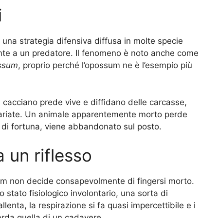
i
 una strategia difensiva diffusa in molte specie
ronte a un predatore. Il fenomeno è noto anche come
ossum
, proprio perché l’opossum ne è l’esempio più
i cacciano prede vive e diffidano delle carcasse,
ariate. Un animale apparentemente morto perde
’ di fortuna, viene abbandonato sul posto.
 un riflesso
ssum non decide consapevolmente di fingersi morto.
 stato fisiologico involontario, una sorta di
lenta, la respirazione si fa quasi impercettibile e i
corda quella di un cadavere.