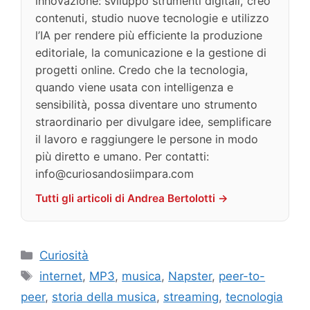
innovazione: sviluppo strumenti digitali, creo
contenuti, studio nuove tecnologie e utilizzo
l’IA per rendere più efficiente la produzione
editoriale, la comunicazione e la gestione di
progetti online. Credo che la tecnologia,
quando viene usata con intelligenza e
sensibilità, possa diventare uno strumento
straordinario per divulgare idee, semplificare
il lavoro e raggiungere le persone in modo
più diretto e umano. Per contatti:
info@curiosandosiimpara.com
Tutti gli articoli di Andrea Bertolotti →
Categorie
Curiosità
Tag
internet
,
MP3
,
musica
,
Napster
,
peer-to-
peer
,
storia della musica
,
streaming
,
tecnologia