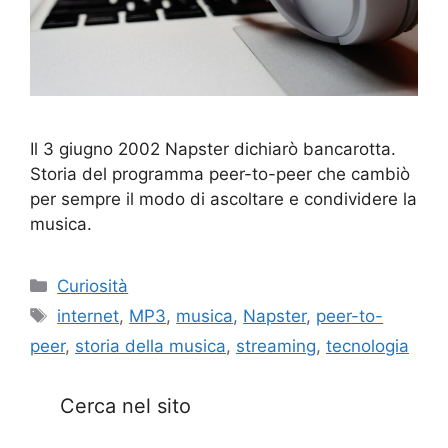
Il 3 giugno 2002 Napster dichiarò bancarotta.
Storia del programma peer-to-peer che cambiò
per sempre il modo di ascoltare e condividere la
musica.
Categorie
Curiosità
Tag
internet
,
MP3
,
musica
,
Napster
,
peer-to-
peer
,
storia della musica
,
streaming
,
tecnologia
Cerca nel sito