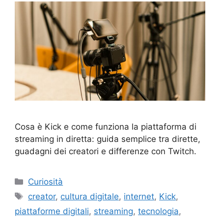
Cosa è Kick e come funziona la piattaforma di
streaming in diretta: guida semplice tra dirette,
guadagni dei creatori e differenze con Twitch.
Categorie
Curiosità
Tag
creator
,
cultura digitale
,
internet
,
Kick
,
piattaforme digitali
,
streaming
,
tecnologia
,