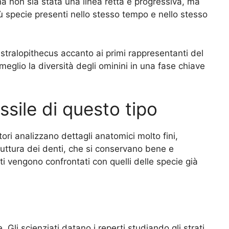
a non sia stata una linea retta e progressiva, ma
iù specie presenti nello stesso tempo e nello stesso
stralopithecus accanto ai primi rappresentanti del
lio la diversità degli ominini in una fase chiave
ssile di questo tipo
atori analizzano dettagli anatomici molto fini,
truttura dei denti, che si conservano bene e
i vengono confrontati con quelli delle specie già
Gli scienziati datano i reperti studiando gli strati