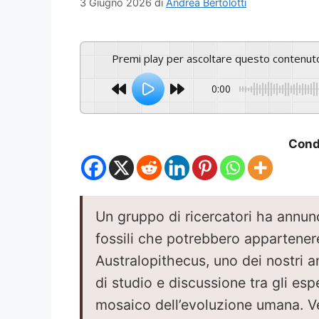
3 Giugno 2026
di
Andrea Bertolotti
Premi play per ascoltare questo contenut
0:00
Condi
Un gruppo di ricercatori ha annunci
fossili che potrebbero appartener
Australopithecus, uno dei nostri a
di studio e discussione tra gli es
mosaico dell’evoluzione umana. V