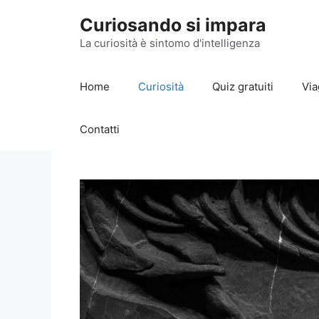
Vai
Curiosando si impara
al
contenuto
La curiosità è sintomo d'intelligenza
Home
Curiosità
Quiz gratuiti
Via
Contatti