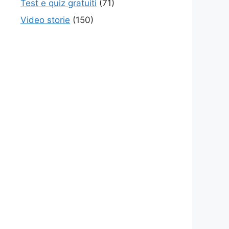
Test e quiz gratuiti
(71)
Video storie
(150)