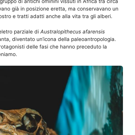
uppo di antichi ominini vissuti in Africa tra circa
vano già in posizione eretta, ma conservavano un
stro e tratti adatti anche alla vita tra gli alberi.
letro parziale di
Australopithecus afarensis
tanta, diventato un’icona della paleoantropologia.
protagonisti delle fasi che hanno preceduto la
eniamo.