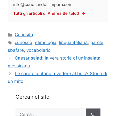
info@curiosandosiimpara.com
Tutti gli articoli di Andrea Bertolotti →
Categorie
Curiosità
Tag
curiosità
,
etimologia
,
lingua italiana
,
parole
,
sbafare
,
vocabolario
Caesar salad: la vera storia di un’insalata
messicana
Le carote aiutano a vedere al buio? Storia di
un mito
Cerca nel sito
Ricerca