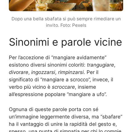
Dopo una bella sbafata si può sempre rimediare un
invito. Foto: Pexels
Sinonimi e parole vicine
Per l’accezione di “mangiare avidamente”
esistono diversi sinonimi coloriti:
trangugiare
,
divorare
,
ingozzarsi
,
rimpinzarsi
. Per il
significato di “mangiare a scrocco”, invece, il
verbo più vicino è
scroccare
, insieme
all’espressione popolare “mangiare a ufo”.
Ognuna di queste parole porta con sé
un’immagine leggermente diversa, ma “sbafare”
ha il vantaggio di unire la rapidità del gesto e,
spesso, una punta di simpatia per chi lo compie.