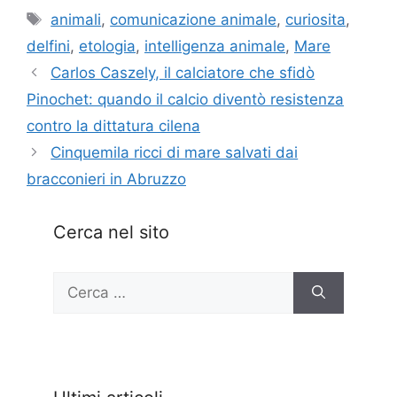
Tag
animali
,
comunicazione animale
,
curiosita
,
delfini
,
etologia
,
intelligenza animale
,
Mare
Carlos Caszely, il calciatore che sfidò
Pinochet: quando il calcio diventò resistenza
contro la dittatura cilena
Cinquemila ricci di mare salvati dai
bracconieri in Abruzzo
Cerca nel sito
Ricerca
per: