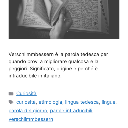
Verschlimmbessern è la parola tedesca per
quando provi a migliorare qualcosa e la
peggiori. Significato, origine e perché è
intraducibile in italiano.
Categorie
Curiosità
Tag
curiosità
,
etimologia
,
lingua tedesca
,
lingue
,
parola del giorno
,
parole intraducibili
,
verschlimmbessern