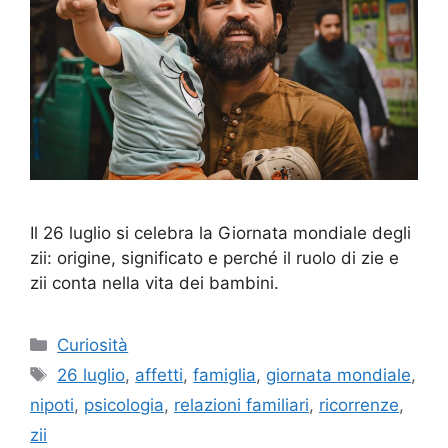
Il 26 luglio si celebra la Giornata mondiale degli
zii: origine, significato e perché il ruolo di zie e
zii conta nella vita dei bambini.
Categorie
Curiosità
Tag
26 luglio
,
affetti
,
famiglia
,
giornata mondiale
,
nipoti
,
psicologia
,
relazioni familiari
,
ricorrenze
,
zii