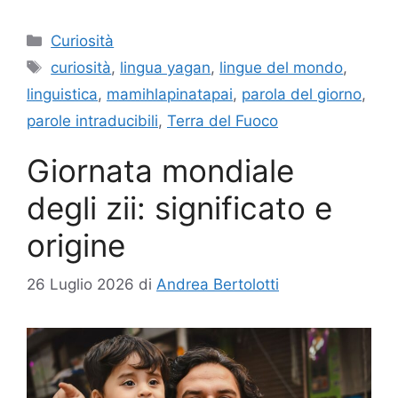
Categorie
Curiosità
Tag
curiosità
,
lingua yagan
,
lingue del mondo
,
linguistica
,
mamihlapinatapai
,
parola del giorno
,
parole intraducibili
,
Terra del Fuoco
Giornata mondiale
degli zii: significato e
origine
26 Luglio 2026
di
Andrea Bertolotti