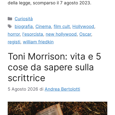
della legge, scomparso il 7 agosto 2023.
Categorie
Curiosità
Tag
biografia
,
Cinema
,
film cult
,
Hollywood
,
horror
,
l'esorcista
,
new hollywood
,
Oscar
,
registi
,
william friedkin
Toni Morrison: vita e 5
cose da sapere sulla
scrittrice
5 Agosto 2026
di
Andrea Bertolotti