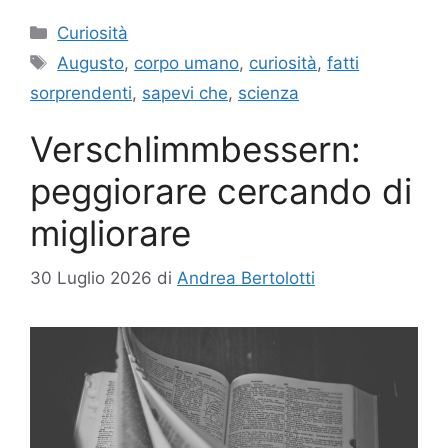
Categorie
Curiosità
Tag
Augusto
,
corpo umano
,
curiosità
,
fatti
sorprendenti
,
sapevi che
,
scienza
Verschlimmbessern:
peggiorare cercando di
migliorare
30 Luglio 2026
di
Andrea Bertolotti