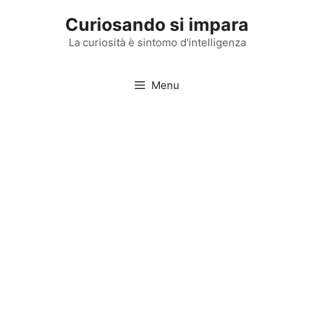
Vai
Curiosando si impara
al
contenuto
La curiosità è sintomo d'intelligenza
Menu