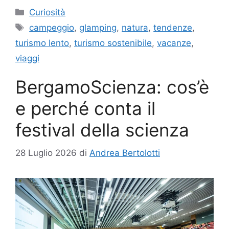
Categorie
Curiosità
Tag
campeggio
,
glamping
,
natura
,
tendenze
,
turismo lento
,
turismo sostenibile
,
vacanze
,
viaggi
BergamoScienza: cos’è
e perché conta il
festival della scienza
28 Luglio 2026
di
Andrea Bertolotti