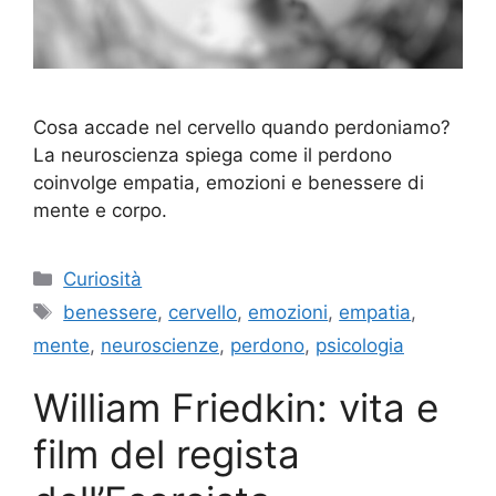
Cosa accade nel cervello quando perdoniamo?
La neuroscienza spiega come il perdono
coinvolge empatia, emozioni e benessere di
mente e corpo.
Categorie
Curiosità
Tag
benessere
,
cervello
,
emozioni
,
empatia
,
mente
,
neuroscienze
,
perdono
,
psicologia
William Friedkin: vita e
film del regista