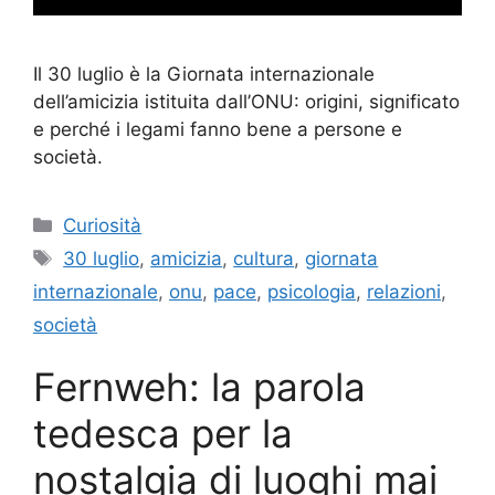
Il 30 luglio è la Giornata internazionale
dell’amicizia istituita dall’ONU: origini, significato
e perché i legami fanno bene a persone e
società.
Categorie
Curiosità
Tag
30 luglio
,
amicizia
,
cultura
,
giornata
internazionale
,
onu
,
pace
,
psicologia
,
relazioni
,
società
Fernweh: la parola
tedesca per la
nostalgia di luoghi mai