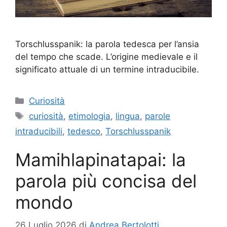
Torschlusspanik: la parola tedesca per l’ansia
del tempo che scade. L’origine medievale e il
significato attuale di un termine intraducibile.
Categorie
Curiosità
Tag
curiosità
,
etimologia
,
lingua
,
parole
intraducibili
,
tedesco
,
Torschlusspanik
Mamihlapinatapai: la
parola più concisa del
mondo
26 Luglio 2026
di
Andrea Bertolotti