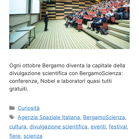
Ogni ottobre Bergamo diventa la capitale della
divulgazione scientifica con BergamoScienza:
conferenze, Nobel e laboratori quasi tutti
gratuiti.
Categorie
Curiosità
Tag
Agenzia Spaziale Italiana
,
BergamoScienza
,
cultura
,
divulgazione scientifica
,
eventi
,
festival
,
fiere
,
scienza