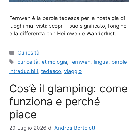
Fernweh è la parola tedesca per la nostalgia di
luoghi mai visti: scopri il suo significato, l’origine
e la differenza con Heimweh e Wanderlust.
Categorie
Curiosità
Tag
curiosità
,
etimologia
,
fernweh
,
lingua
,
parole
intraducibili
,
tedesco
,
viaggio
Cos’è il glamping: come
funziona e perché
piace
29 Luglio 2026
di
Andrea Bertolotti