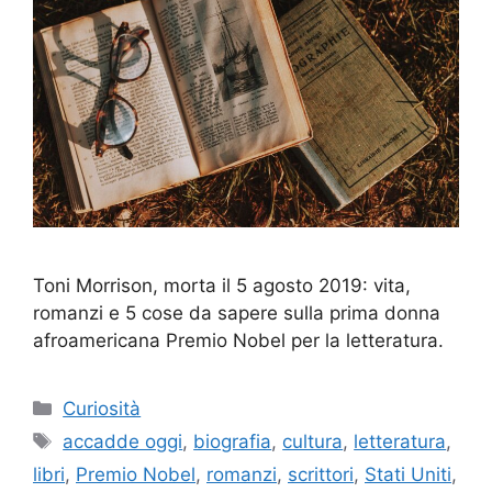
Toni Morrison, morta il 5 agosto 2019: vita,
romanzi e 5 cose da sapere sulla prima donna
afroamericana Premio Nobel per la letteratura.
Categorie
Curiosità
Tag
accadde oggi
,
biografia
,
cultura
,
letteratura
,
libri
,
Premio Nobel
,
romanzi
,
scrittori
,
Stati Uniti
,