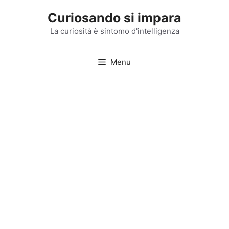
Vai
Curiosando si impara
al
contenuto
La curiosità è sintomo d'intelligenza
Menu