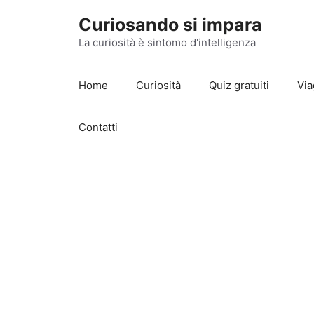
Vai
Curiosando si impara
al
contenuto
La curiosità è sintomo d'intelligenza
Home
Curiosità
Quiz gratuiti
Via
Contatti