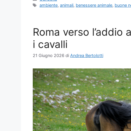
Tag
ambiente
,
animali
,
benessere animale
,
buone no
Roma verso l’addio al
i cavalli
21 Giugno 2026
di
Andrea Bertolotti