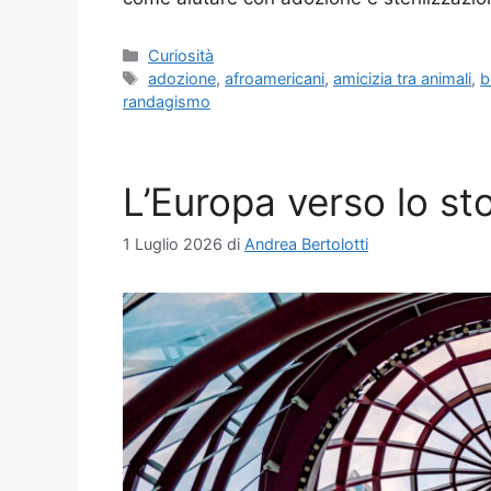
Categorie
Curiosità
Tag
adozione
,
afroamericani
,
amicizia tra animali
,
b
randagismo
L’Europa verso lo sto
1 Luglio 2026
di
Andrea Bertolotti