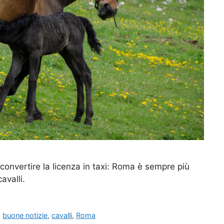
a convertire la licenza in taxi: Roma è sempre più
avalli.
,
buone notizie
,
cavalli
,
Roma