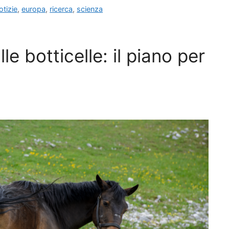
tizie
,
europa
,
ricerca
,
scienza
le botticelle: il piano per