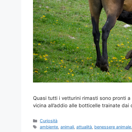
Quasi tutti i vetturini rimasti sono pronti 
vicina all’addio alle botticelle trainate dai c
Categorie
Curiosità
Tag
ambiente
,
animali
,
attualità
,
benessere animale