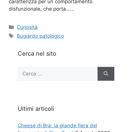
caratterizza per un comportamento
disfunzionale, che porta……
Categorie
Curiosità
Tag
Bugiardo patologico
Cerca nel sito
Ricerca
per:
Ultimi articoli
Cheese di Bra: la grande fiera del