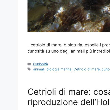
Il cetriolo di mare, o oloturia, espelle i pro
curiosità su uno degli animali più incredibil
Categorie
Curiosità
Tag
animali
,
biologia marina
,
Cetriolo di mare
,
curio
Cetrioli di mare: co
riproduzione dell’Ho