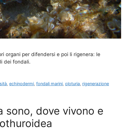
pri organi per difendersi e poi li rigenera: le
i dei fondali.
sità
,
echinodermi
,
fondali marini
,
oloturia
,
rigenerazione
sa sono, dove vivono e
lothuroidea