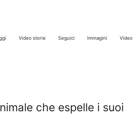
ggi
Video storie
Seguici
Immagini
Video
’animale che espelle i suoi