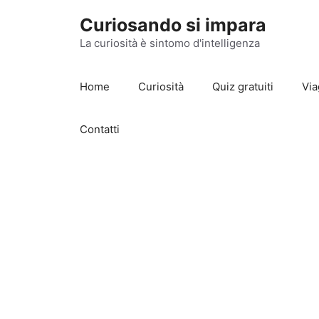
Vai
Curiosando si impara
al
contenuto
La curiosità è sintomo d'intelligenza
Home
Curiosità
Quiz gratuiti
Via
Contatti