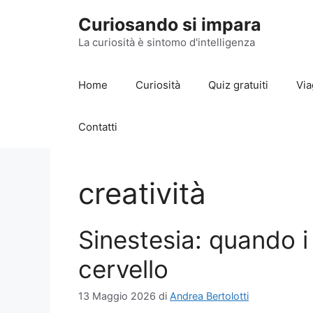
Vai
Curiosando si impara
al
contenuto
La curiosità è sintomo d'intelligenza
Home
Curiosità
Quiz gratuiti
Via
Contatti
creatività
Sinestesia: quando i
cervello
13 Maggio 2026
di
Andrea Bertolotti