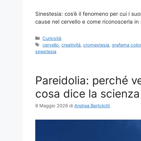
Sinestesia: cos’è il fenomeno per cui i suo
cause nel cervello e come riconoscerla in 
Categorie
Curiosità
Tag
cervello
,
creatività
,
cromestesia
,
grafema colo
sinestesia
Pareidolia: perché v
cosa dice la scienza
8 Maggio 2026
di
Andrea Bertolotti