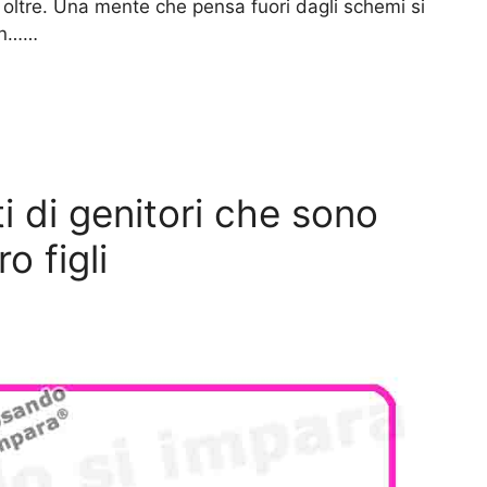
 oltre. Una mente che pensa fuori dagli schemi si
non……
i di genitori che sono
o figli