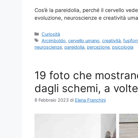
Cos’è la pareidolia, perché il cervello vede
evoluzione, neuroscienze e creatività um
Categorie
Curiosità
Tag
Arcimboldo
,
cervello umano
,
creatività
,
fusifor
neuroscienze
,
pareidolia
,
percezione
,
psicologia
19 foto che mostrano
dagli schemi, a volt
8 Febbraio 2023
di
Elena Franchini