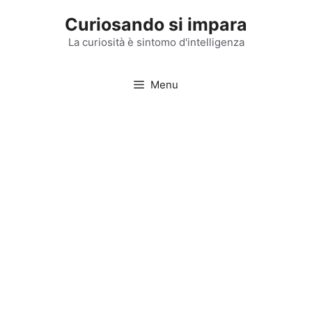
Vai
Curiosando si impara
al
contenuto
La curiosità è sintomo d'intelligenza
Menu