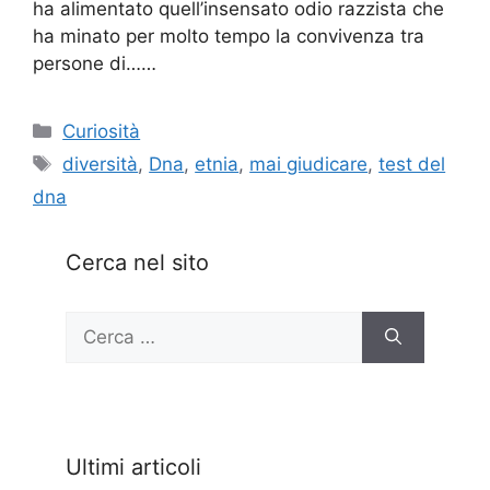
ha alimentato quell’insensato odio razzista che
ha minato per molto tempo la convivenza tra
persone di……
Categorie
Curiosità
Tag
diversità
,
Dna
,
etnia
,
mai giudicare
,
test del
dna
Cerca nel sito
Ricerca
per:
Ultimi articoli