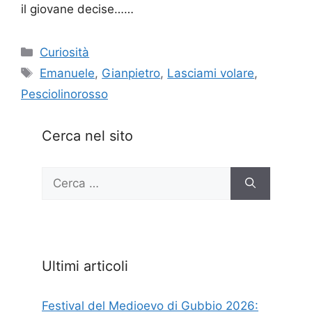
il giovane decise……
Categorie
Curiosità
Tag
Emanuele
,
Gianpietro
,
Lasciami volare
,
Pesciolinorosso
Cerca nel sito
Ricerca
per:
Ultimi articoli
Festival del Medioevo di Gubbio 2026: