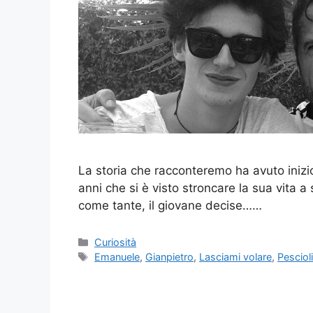
La storia che racconteremo ha avuto inizi
anni che si è visto stroncare la sua vita 
come tante, il giovane decise……
Categorie
Curiosità
Tag
Emanuele
,
Gianpietro
,
Lasciami volare
,
Pesciol