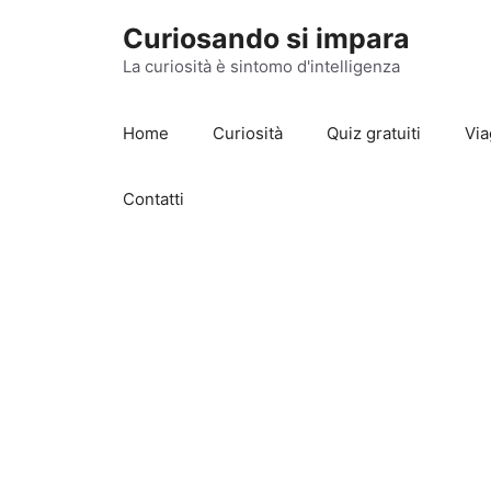
Vai
Curiosando si impara
al
contenuto
La curiosità è sintomo d'intelligenza
Home
Curiosità
Quiz gratuiti
Via
Contatti