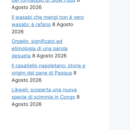
del formaggio di Slow Food
8
Agosto 2026
Il wasabi che mangi non è vero
wasabi: è rafano
8 Agosto
2026
Orpello: significato ed
etimologia di una parola
desueta
8 Agosto 2026
Il casatiello napoletano: storia e
origini del pane di Pasqua
8
Agosto 2026
Likweli: scoperta una nuova
specie di scimmia in Congo
8
Agosto 2026