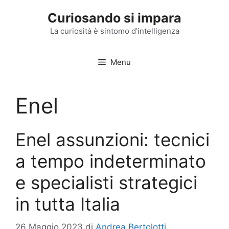
Vai
Curiosando si impara
al
contenuto
La curiosità è sintomo d'intelligenza
Menu
Enel
Enel assunzioni: tecnici
a tempo indeterminato
e specialisti strategici
in tutta Italia
26 Maggio 2023
di
Andrea Bertolotti